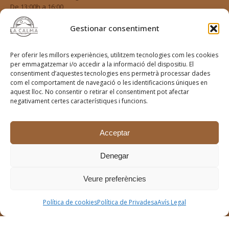
De 13:00h a 16:00
Gestionar consentiment
Reserves
Fes la teva reserva
Per oferir les millors experiències, utilitzem tecnologies com les cookies
per emmagatzemar i/o accedir a la informació del dispositiu. El
consentiment d’aquestes tecnologies ens permetrà processar dades
Xarxes Socials
com el comportament de navegació o les identificacions úniques en
aquest lloc. No consentir o retirar el consentiment pot afectar
Segueix-nos a les xarxes socials
negativament certes característiques i funcions.
@terra_lagarriga
Acceptar
Denegar
#restaurantelbellver #elbellver #foodkm0 #cuninadeproximitat
#calartesa #vinsnaturals #naturalwine #slowfood #detemporada
#lacalma #tagamanent
Veure preferències
Política de cookies
Política de Privadesa
Avís Legal
Avís Legal
·
Política de Privadesa
·
Política de Cookies