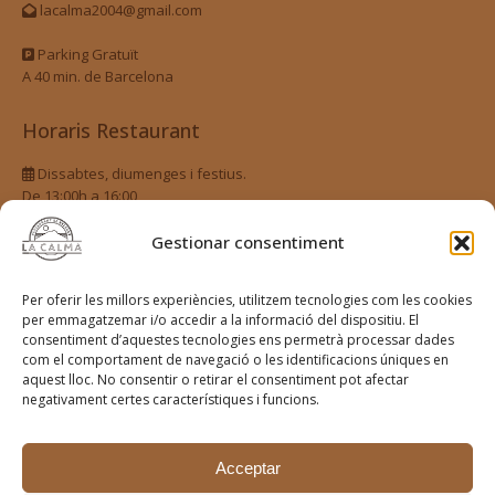
lacalma2004@gmail.com
Parking Gratuït
A 40 min. de Barcelona
Horaris Restaurant
Dissabtes, diumenges i festius.
De 13:00h a 16:00
Gestionar consentiment
Reserves
Fes la teva reserva
Per oferir les millors experiències, utilitzem tecnologies com les cookies
per emmagatzemar i/o accedir a la informació del dispositiu. El
consentiment d’aquestes tecnologies ens permetrà processar dades
Xarxes Socials
com el comportament de navegació o les identificacions úniques en
aquest lloc. No consentir o retirar el consentiment pot afectar
Segueix-nos a les xarxes socials
negativament certes característiques i funcions.
@terra_lagarriga
Acceptar