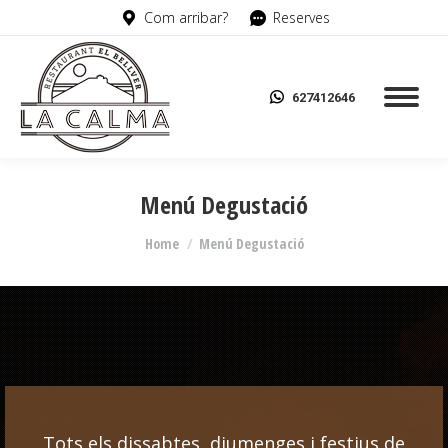
Com arribar?
Reserves
627412646
Menú Degustació
You are here:
Home
Menú Degustació
Tots els dissabtes, diumenges i festius de