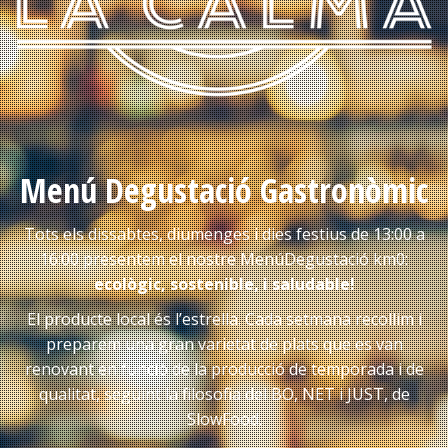
Menú Degustació Gastronòmic
Tots els dissabtes, diumenges i dies festius de 13:00 a
16:00 presentem el nostre MenúDegustació km0:
ecològic, sostenible, i saludable!
El producte local és l’estrella. Cada setmana recollim i
preparem una gran varietat de plats que es van
renovant en funció de la producció de temporada i de
qualitat, seguint la filosofia del BO, NET i JUST, de
SlowFood.