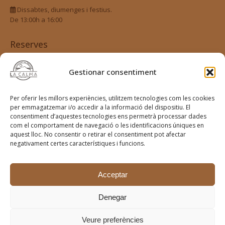
Dissabtes, diumenges i festius.
De 13:00h a 16:00
Reserves
Fes la teva reserva
Gestionar consentiment
Xarxes Socials
Per oferir les millors experiències, utilitzem tecnologies com les cookies
per emmagatzemar i/o accedir a la informació del dispositiu. El
Segueix-nos a les xarxes socials
consentiment d’aquestes tecnologies ens permetrà processar dades
@terra_lagarriga
com el comportament de navegació o les identificacions úniques en
aquest lloc. No consentir o retirar el consentiment pot afectar
negativament certes característiques i funcions.
#restaurantelbellver #elbellver #foodkm0 #cuninadeproximitat
Acceptar
#calartesa #vinsnaturals #naturalwine #slowfood #detemporada
#lacalma #tagamanent
Denegar
Veure preferències