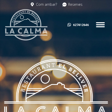
Com arribar?
Reserves
627412646